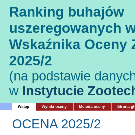
Ranking buhajów
uszeregowanych w
Wskaźnika Oceny Z
2025/2
(na podstawie danyc
w
Instytucie Zootec
Wstęp
Wyniki oceny
Metoda oceny
Strona g
OCENA 2025/2