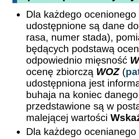
Dla każdego ocenionego
udostępnione są dane doty
rasa, numer stada), pom
będących podstawą oceny 
odpowiednio mięsność
W
ocenę zbiorczą
WOZ
(
pa
udostępniona jest inform
buhaja na koniec danego
przedstawione są w post
malejącej wartości
Wskaź
Dla każdego ocenianego 