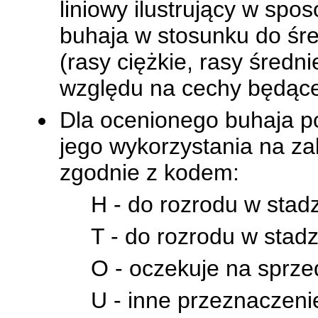
liniowy ilustrujący w sp
buhaja w stosunku do śre
(rasy ciężkie, rasy średn
względu na cechy będąc
Dla ocenionego buhaja po
jego wykorzystania na z
zgodnie z kodem:
H - do rozrodu w sta
T - do rozrodu w stad
O - oczekuje na sprze
U - inne przeznaczenie