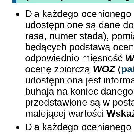
Dla każdego ocenionego
udostępnione są dane doty
rasa, numer stada), pom
będących podstawą oceny 
odpowiednio mięsność
W
ocenę zbiorczą
WOZ
(
pa
udostępniona jest inform
buhaja na koniec danego
przedstawione są w post
malejącej wartości
Wskaź
Dla każdego ocenianego 