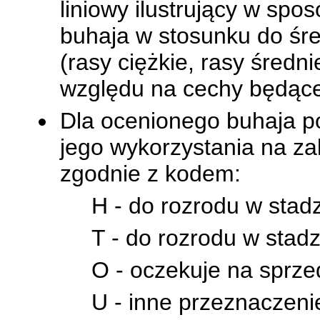
liniowy ilustrujący w sp
buhaja w stosunku do śre
(rasy ciężkie, rasy średn
względu na cechy będąc
Dla ocenionego buhaja po
jego wykorzystania na z
zgodnie z kodem:
H - do rozrodu w sta
T - do rozrodu w stad
O - oczekuje na sprze
U - inne przeznaczenie