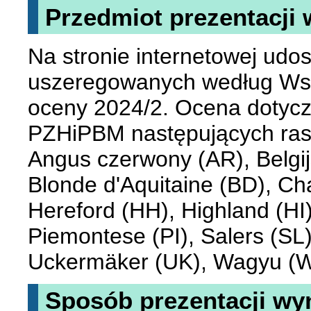
Przedmiot prezentacji
Na stronie internetowej udo
uszeregowanych według Wsk
oceny 2024/2. Ocena dotyc
PZHiPBM następujących ras:
Angus czerwony (AR), Belgij
Blonde d'Aquitaine (BD), Ch
Hereford (HH), Highland (HI
Piemontese (PI), Salers (SL)
Uckermäker (UK), Wagyu (W
Sposób prezentacji wy