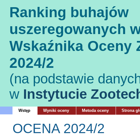
Ranking buhajów
uszeregowanych w
Wskaźnika Oceny Z
2024/2
(na podstawie danyc
w
Instytucie Zootec
Wstęp
Wyniki oceny
Metoda oceny
Strona g
OCENA 2024/2