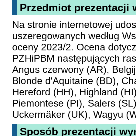
Przedmiot prezentacji
Na stronie internetowej udo
uszeregowanych według Wsk
oceny 2023/2. Ocena dotyc
PZHiPBM następujących ras:
Angus czerwony (AR), Belgij
Blonde d'Aquitaine (BD), Ch
Hereford (HH), Highland (HI
Piemontese (PI), Salers (SL)
Uckermäker (UK), Wagyu (W
Sposób prezentacji wy