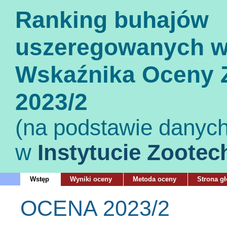
Ranking buhajów
uszeregowanych w
Wskaźnika Oceny Z
2023/2
(na podstawie danyc
w
Instytucie Zootec
Wstęp
Wyniki oceny
Metoda oceny
Strona g
OCENA 2023/2