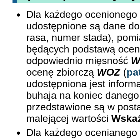
Dla każdego ocenionego
udostępnione są dane doty
rasa, numer stada), pom
będących podstawą oceny 
odpowiednio mięsność
W
ocenę zbiorczą
WOZ
(
pa
udostępniona jest inform
buhaja na koniec danego
przedstawione są w post
malejącej wartości
Wskaź
Dla każdego ocenianego 