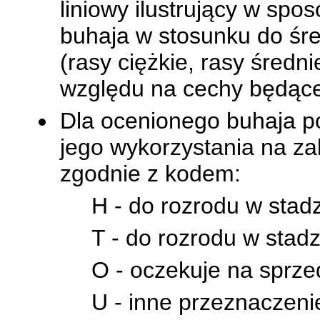
liniowy ilustrujący w sp
buhaja w stosunku do śre
(rasy ciężkie, rasy średn
względu na cechy będąc
Dla ocenionego buhaja po
jego wykorzystania na z
zgodnie z kodem:
H - do rozrodu w sta
T - do rozrodu w stad
O - oczekuje na sprze
U - inne przeznaczenie