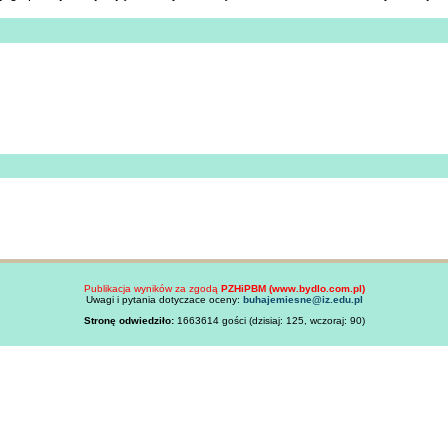
Publikacja wyników za zgodą
PZHiPBM (www.bydlo.com.pl)
Uwagi i pytania dotyczace oceny:
buhajemiesne@iz.edu.pl
Stronę odwiedziło:
1663614 gości (dzisiaj: 125, wczoraj: 90)