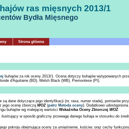
hajów ras mięsnych 2013/1
centów Bydła Mięsnego
ceny
Strona główna
wej
buhajów za rok oceny 2013/1. Ocena dotyczy buhajów wytypowanych prze
londe d'Aquitaine (BD), Welsh Black (WB), Piemontese (PI).
są dane dotyczące jego identyfikacji (nr, rasa, numer stada), pomiarów pr
z jego ocenę zbiorczą
WOZ
(
patrz Metoda oceny
). Dodatkowo udostępniona 
ngu buhajów wg malejącej wartości
Wskaźnika Oceny Zbiorczej
WOZ
.
ilustrujący w sposób graficzny przewagę danego buhaja w stosunku do średnie
ego pokroju obejmująca oceny za umięśnienie, kościec oraz cechy funkcjona