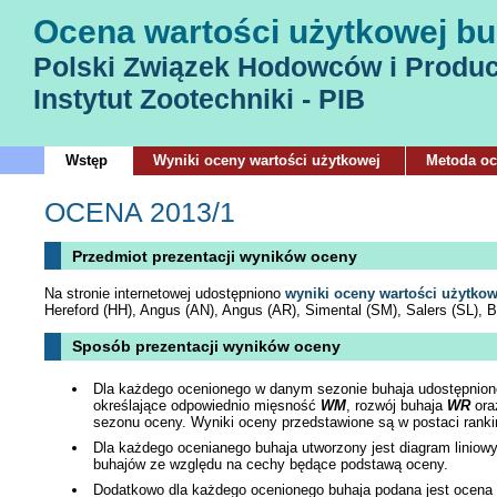
Ocena wartości użytkowej bu
Polski Związek Hodowców i Produ
Instytut Zootechniki - PIB
Wstęp
Wyniki oceny wartości użytkowej
Metoda o
OCENA 2013/1
Przedmiot prezentacji wyników oceny
Na stronie internetowej udostępniono
wyniki oceny wartości użytko
Hereford (HH), Angus (AN), Angus (AR), Simental (SM), Salers (SL), B
Sposób prezentacji wyników oceny
Dla każdego ocenionego w danym sezonie buhaja udostępnione 
określające odpowiednio mięsność
WM
, rozwój buhaja
WR
ora
sezonu oceny.
Wyniki oceny przedstawione są w postaci ranki
Dla każdego ocenianego buhaja utworzony jest diagram liniowy 
buhajów ze względu na cechy będące podstawą oceny.
Dodatkowo dla każdego ocenionego buhaja podana jest ocena j