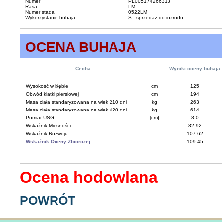
Numer
PL005174266313
Rasa
LM
Numer stada
0522LM
Wykorzystanie buhaja
S - sprzedaż do rozrodu
OCENA BUHAJA
Cecha
Wyniki oceny buhaja
Wysokość w kłębie
cm
125
Obwód klatki piersiowej
cm
194
Masa ciała standaryzowana na wiek 210 dni
kg
263
Masa ciała standaryzowana na wiek 420 dni
kg
614
Pomiar USG
[cm]
8.0
Wskaźnik Mięsności
82.92
Wskaźnik Rozwoju
107.62
Wskaźnik Oceny Zbiorczej
109.45
Ocena hodowlana
POWRÓT