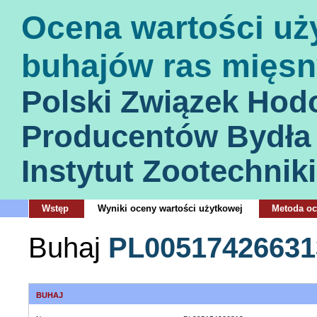
Ocena wartości uż
buhajów ras mięsn
Polski Związek Hod
Producentów Bydła
Instytut Zootechniki
Wstęp
Wyniki oceny wartości użytkowej
Metoda o
Buhaj
PL00517426631
BUHAJ