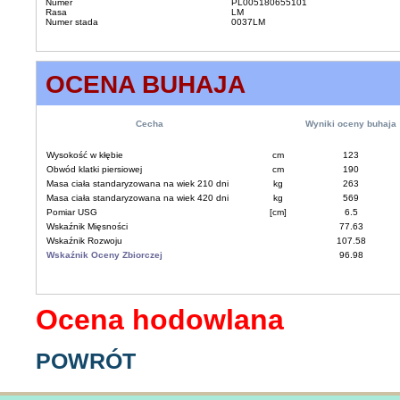
Numer
PL005180655101
Rasa
LM
Numer stada
0037LM
OCENA BUHAJA
Cecha
Wyniki oceny buhaja
Wysokość w kłębie
cm
123
Obwód klatki piersiowej
cm
190
Masa ciała standaryzowana na wiek 210 dni
kg
263
Masa ciała standaryzowana na wiek 420 dni
kg
569
Pomiar USG
[cm]
6.5
Wskaźnik Mięsności
77.63
Wskaźnik Rozwoju
107.58
Wskaźnik Oceny Zbiorczej
96.98
Ocena hodowlana
POWRÓT