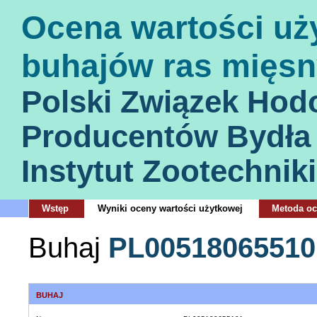
Ocena wartości uż
buhajów ras mięsn
Polski Związek Hod
Producentów Bydła
Instytut Zootechniki
Wstęp
Wyniki oceny wartości użytkowej
Metoda o
Buhaj
PL00518065510
BUHAJ