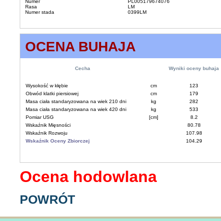
Numer
PL005179674076
Rasa
LM
Numer stada
0399LM
OCENA BUHAJA
Cecha
Wyniki oceny buhaja
Wysokość w kłębie
cm
123
Obwód klatki piersiowej
cm
179
Masa ciała standaryzowana na wiek 210 dni
kg
282
Masa ciała standaryzowana na wiek 420 dni
kg
533
Pomiar USG
[cm]
8.2
Wskaźnik Mięsności
80.78
Wskaźnik Rozwoju
107.98
Wskaźnik Oceny Zbiorczej
104.29
Ocena hodowlana
POWRÓT