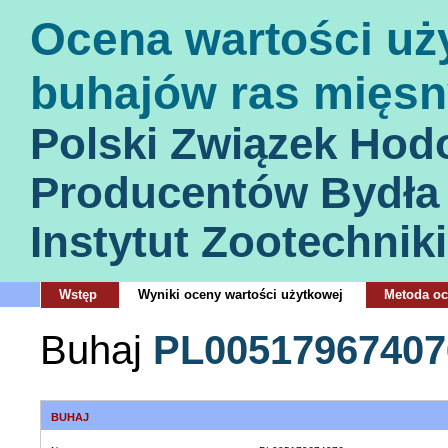
Ocena wartości uż
buhajów ras mięsn
Polski Związek Hod
Producentów Bydła
Instytut Zootechniki
Wstęp
Wyniki oceny wartości użytkowej
Metoda o
Buhaj
PL00517967407
BUHAJ