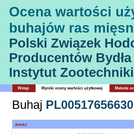
Ocena wartości uż
buhajów ras mięsn
Polski Związek Hod
Producentów Bydła
Instytut Zootechniki
Wstęp
Wyniki oceny wartości użytkowej
Metoda o
Buhaj
PL00517656630
BUHAJ