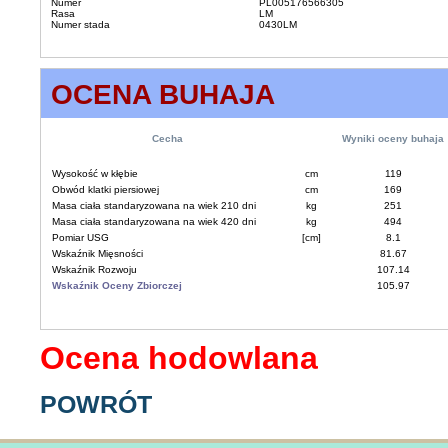
Numer
PL005176566305
Rasa
LM
Numer stada
0430LM
OCENA BUHAJA
Cecha
Wyniki oceny buhaja
Wysokość w kłębie
cm
119
Obwód klatki piersiowej
cm
169
Masa ciała standaryzowana na wiek 210 dni
kg
251
Masa ciała standaryzowana na wiek 420 dni
kg
494
Pomiar USG
[cm]
8.1
Wskaźnik Mięsności
81.67
Wskaźnik Rozwoju
107.14
Wskaźnik Oceny Zbiorczej
105.97
Ocena hodowlana
POWRÓT