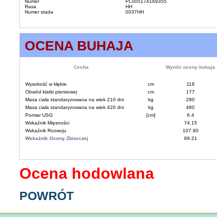
Numer
PL005174169355
Rasa
HH
Numer stada
0037HH
OCENA BUHAJA
Cecha
Wyniki oceny buhaja
Wysokość w kłębie
cm
118
Obwód klatki piersiowej
cm
177
Masa ciała standaryzowana na wiek 210 dni
kg
280
Masa ciała standaryzowana na wiek 420 dni
kg
480
Pomiar USG
[cm]
6.4
Wskaźnik Mięsności
74.15
Wskaźnik Rozwoju
107.90
Wskaźnik Oceny Zbiorczej
89.21
Ocena hodowlana
POWRÓT