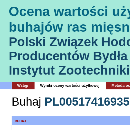
Ocena wartości uż
buhajów ras mięsn
Polski Związek Hod
Producentów Bydła
Instytut Zootechniki
Wstęp
Wyniki oceny wartości użytkowej
Metoda o
Buhaj
PL00517416935
BUHAJ