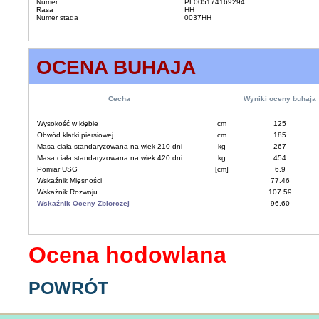
Numer
PL005174169294
Rasa
HH
Numer stada
0037HH
OCENA BUHAJA
Cecha
Wyniki oceny buhaja
Wysokość w kłębie
cm
125
Obwód klatki piersiowej
cm
185
Masa ciała standaryzowana na wiek 210 dni
kg
267
Masa ciała standaryzowana na wiek 420 dni
kg
454
Pomiar USG
[cm]
6.9
Wskaźnik Mięsności
77.46
Wskaźnik Rozwoju
107.59
Wskaźnik Oceny Zbiorczej
96.60
Ocena hodowlana
POWRÓT