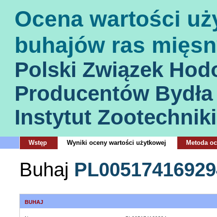
Ocena wartości uż
buhajów ras mięsn
Polski Związek Hod
Producentów Bydła
Instytut Zootechniki
Wstęp
Wyniki oceny wartości użytkowej
Metoda o
Buhaj
PL00517416929
BUHAJ