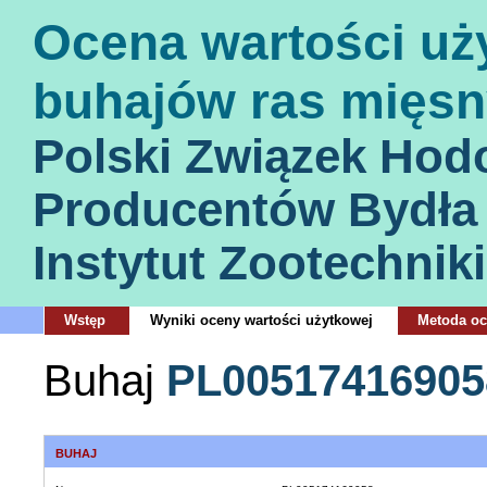
Ocena wartości uż
buhajów ras mięsn
Polski Związek Hod
Producentów Bydła
Instytut Zootechniki
Wstęp
Wyniki oceny wartości użytkowej
Metoda o
Buhaj
PL00517416905
BUHAJ