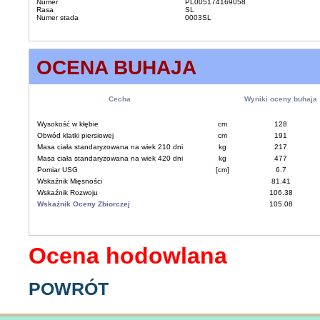
Numer
PL005174169058
Rasa
SL
Numer stada
0003SL
OCENA BUHAJA
Cecha
Wyniki oceny buhaja
Wysokość w kłębie
cm
128
Obwód klatki piersiowej
cm
191
Masa ciała standaryzowana na wiek 210 dni
kg
217
Masa ciała standaryzowana na wiek 420 dni
kg
477
Pomiar USG
[cm]
6.7
Wskaźnik Mięsności
81.41
Wskaźnik Rozwoju
106.38
Wskaźnik Oceny Zbiorczej
105.08
Ocena hodowlana
POWRÓT