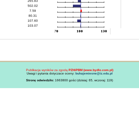
265.83
502.02
7.59
80.31
107.60
103.07
Publikacja wyników za zgodą
PZHiPBM (www.bydlo.com.pl)
Uwagi i pytania dotyczace oceny:
buhajemiesne@iz.edu.pl
Stronę odwiedziło:
1663800 gości (dzisiaj: 65, wczoraj: 119)