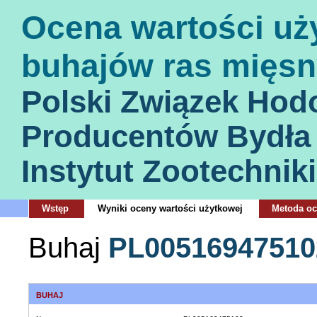
Ocena wartości uż
buhajów ras mięsn
Polski Związek Hod
Producentów Bydła
Instytut Zootechniki
Wstęp
Wyniki oceny wartości użytkowej
Metoda o
Buhaj
PL00516947510
BUHAJ