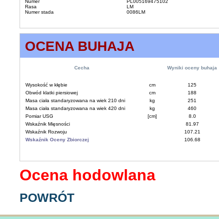
Numer
PL005169475102
Rasa
LM
Numer stada
0086LM
OCENA BUHAJA
Cecha
Wyniki oceny buhaja
Wysokość w kłębie
cm
125
Obwód klatki piersiowej
cm
188
Masa ciała standaryzowana na wiek 210 dni
kg
251
Masa ciała standaryzowana na wiek 420 dni
kg
460
Pomiar USG
[cm]
8.0
Wskaźnik Mięsności
81.97
Wskaźnik Rozwoju
107.21
Wskaźnik Oceny Zbiorczej
106.68
Ocena hodowlana
POWRÓT