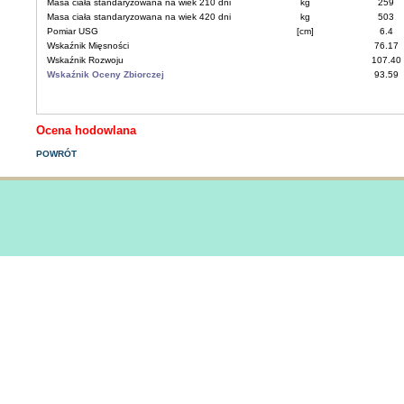
Masa ciała standaryzowana na wiek 210 dni
kg
259
Masa ciała standaryzowana na wiek 420 dni
kg
503
Pomiar USG
[cm]
6.4
Wskaźnik Mięsności
76.17
Wskaźnik Rozwoju
107.40
Wskaźnik Oceny Zbiorczej
93.59
Ocena hodowlana
POWRÓT