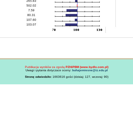
265.83
502.02
7.59
80.31
107.60
103.07
Publikacja wyników za zgodą
PZHiPBM (www.bydlo.com.pl)
Uwagi i pytania dotyczace oceny:
buhajemiesne@iz.edu.pl
Stronę odwiedziło:
1663616 gości (dzisiaj: 127, wczoraj: 90)