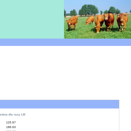
ednia dla rasy LM
125.67
186.63