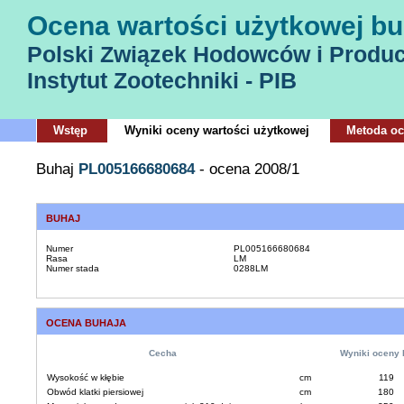
Ocena wartości użytkowej bu
Polski Związek Hodowców i Produ
Instytut Zootechniki - PIB
Wstęp
Wyniki oceny wartości użytkowej
Metoda o
Buhaj
PL005166680684
- ocena 2008/1
BUHAJ
Numer
PL005166680684
Rasa
LM
Numer stada
0288LM
OCENA BUHAJA
Cecha
Wyniki oceny 
Wysokość w kłębie
cm
119
Obwód klatki piersiowej
cm
180