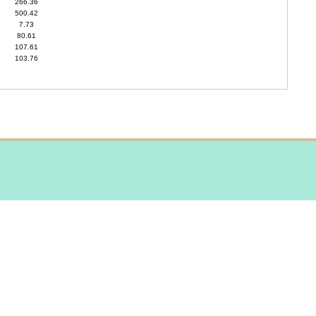
266.36
500.42
7.73
80.61
107.61
103.76