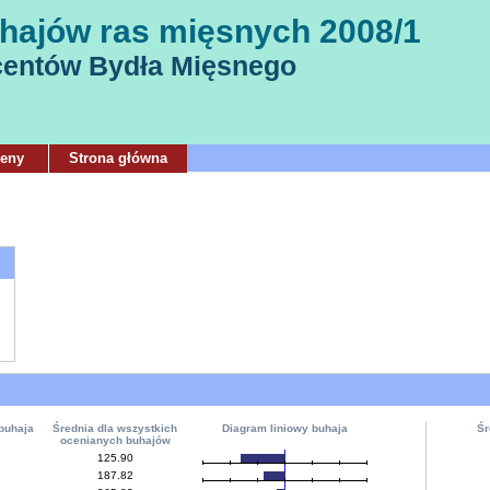
hajów ras mięsnych 2008/1
centów Bydła Mięsnego
ceny
Strona główna
buhaja
Średnia dla wszystkich
Diagram liniowy buhaja
Śr
ocenianych buhajów
125.90
187.82