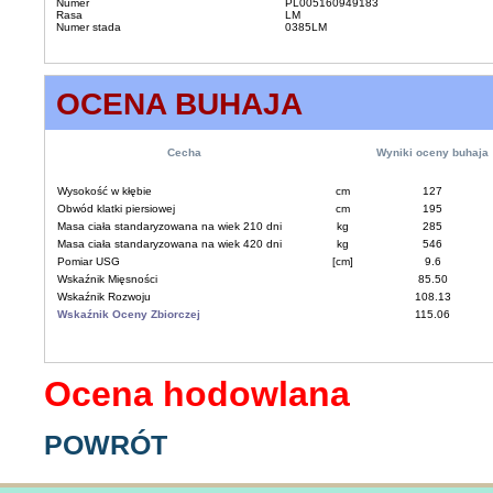
Numer
PL005160949183
Rasa
LM
Numer stada
0385LM
OCENA BUHAJA
Cecha
Wyniki oceny buhaja
Wysokość w kłębie
cm
127
Obwód klatki piersiowej
cm
195
Masa ciała standaryzowana na wiek 210 dni
kg
285
Masa ciała standaryzowana na wiek 420 dni
kg
546
Pomiar USG
[cm]
9.6
Wskaźnik Mięsności
85.50
Wskaźnik Rozwoju
108.13
Wskaźnik Oceny Zbiorczej
115.06
Ocena hodowlana
POWRÓT