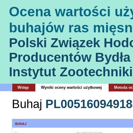
Ocena wartości uż
buhajów ras mięsn
Polski Związek Hod
Producentów Bydła
Instytut Zootechniki
Wstęp
Wyniki oceny wartości użytkowej
Metoda o
Buhaj
PL00516094918
BUHAJ