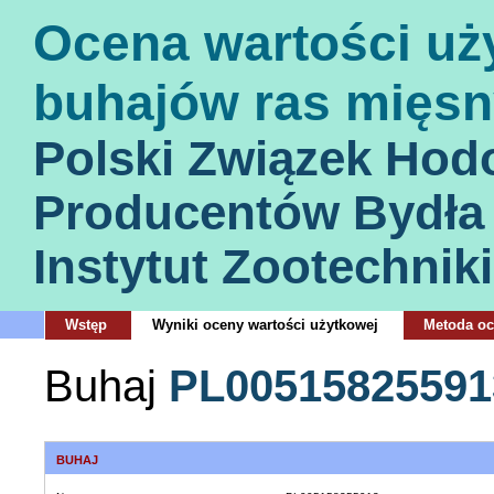
Ocena wartości uż
buhajów ras mięsn
Polski Związek Hod
Producentów Bydła
Instytut Zootechniki
Wstęp
Wyniki oceny wartości użytkowej
Metoda o
Buhaj
PL00515825591
BUHAJ