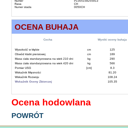
Numer
PL005158255913
Rasa
CH
Numer stada
0050CH
OCENA BUHAJA
Cecha
Wyniki oceny buhaja
Wysokość w kłębie
cm
125
Obwód klatki piersiowej
cm
189
Masa ciała standaryzowana na wiek 210 dni
kg
290
Masa ciała standaryzowana na wiek 420 dni
kg
566
Pomiar USG
[cm]
8.3
Wskaźnik Mięsności
81.20
Wskaźnik Rozwoju
108.24
Wskaźnik Oceny Zbiorczej
105.35
Ocena hodowlana
POWRÓT