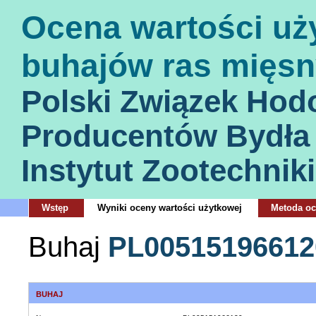
Ocena wartości uż
buhajów ras mięsn
Polski Związek Hod
Producentów Bydła
Instytut Zootechniki
Wstęp
Wyniki oceny wartości użytkowej
Metoda o
Buhaj
PL00515196612
BUHAJ