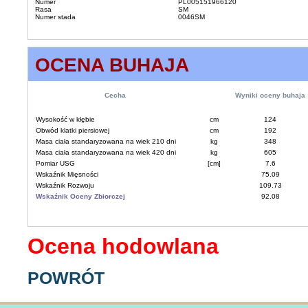
Numer
PL005151966120
Rasa
SM
Numer stada
0046SM
OCENA BUHAJA
Cecha
Wyniki oceny buhaja
Wysokość w kłębie
cm
124
Obwód klatki piersiowej
cm
192
Masa ciała standaryzowana na wiek 210 dni
kg
348
Masa ciała standaryzowana na wiek 420 dni
kg
605
Pomiar USG
[cm]
7.6
Wskaźnik Mięsności
75.09
Wskaźnik Rozwoju
109.73
Wskaźnik Oceny Zbiorczej
92.08
Ocena hodowlana
POWRÓT