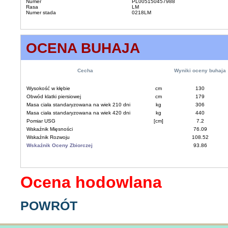
Numer
PL005150457988
Rasa
LM
Numer stada
0218LM
OCENA BUHAJA
Cecha
Wyniki oceny buhaja
Wysokość w kłębie
cm
130
Obwód klatki piersiowej
cm
179
Masa ciała standaryzowana na wiek 210 dni
kg
306
Masa ciała standaryzowana na wiek 420 dni
kg
440
Pomiar USG
[cm]
7.2
Wskaźnik Mięsności
76.09
Wskaźnik Rozwoju
108.52
Wskaźnik Oceny Zbiorczej
93.86
Ocena hodowlana
POWRÓT