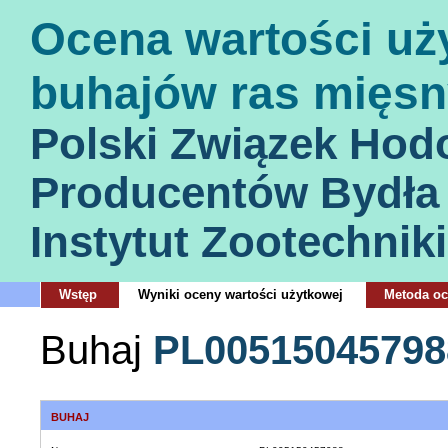
Ocena wartości uż
buhajów ras mięsn
Polski Związek Hod
Producentów Bydła
Instytut Zootechniki
Wstęp
Wyniki oceny wartości użytkowej
Metoda o
Buhaj
PL00515045798
BUHAJ