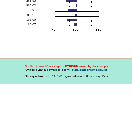
265.83
502.02
7.59
80.31
107.60
103.07
Publikacja wyników za zgodą
PZHiPBM (www.bydlo.com.pl)
Uwagi i pytania dotyczace oceny:
buhajemiesne@iz.edu.pl
Stronę odwiedziło:
1663418 gości (dzisiaj: 19, wczoraj: 155)