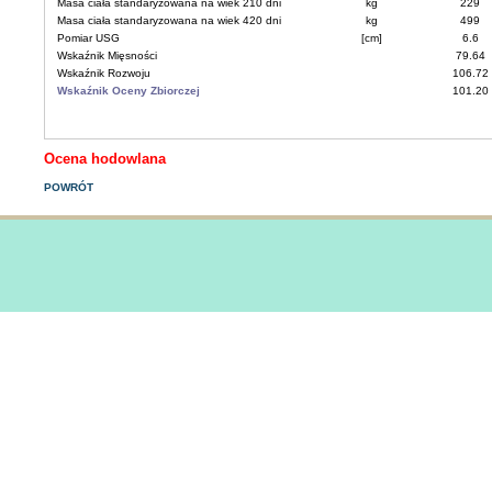
Masa ciała standaryzowana na wiek 210 dni
kg
229
Masa ciała standaryzowana na wiek 420 dni
kg
499
Pomiar USG
[cm]
6.6
Wskaźnik Mięsności
79.64
Wskaźnik Rozwoju
106.72
Wskaźnik Oceny Zbiorczej
101.20
Ocena hodowlana
POWRÓT