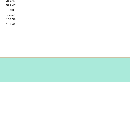
262.47
538.47
6.93
79.17
107.58
100.49