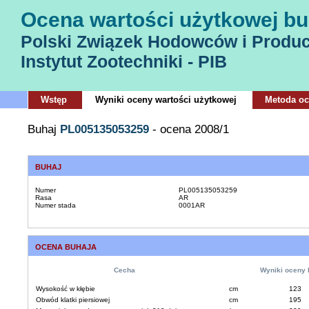
Ocena wartości użytkowej bu
Polski Związek Hodowców i Produ
Instytut Zootechniki - PIB
Wstęp
Wyniki oceny wartości użytkowej
Metoda o
Buhaj
PL005135053259
- ocena 2008/1
BUHAJ
Numer
PL005135053259
Rasa
AR
Numer stada
0001AR
OCENA BUHAJA
Cecha
Wyniki oceny 
Wysokość w kłębie
cm
123
Obwód klatki piersiowej
cm
195