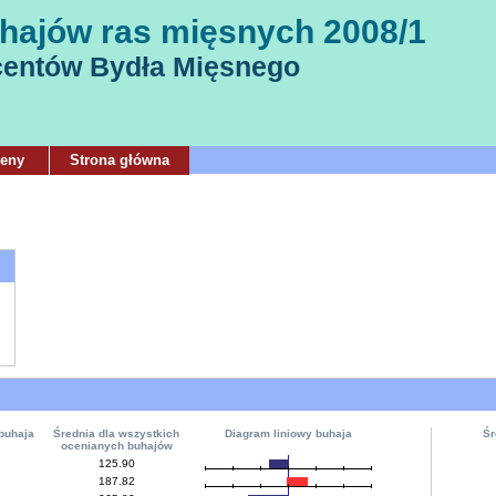
hajów ras mięsnych 2008/1
centów Bydła Mięsnego
ceny
Strona główna
buhaja
Średnia dla wszystkich
Diagram liniowy buhaja
Śr
ocenianych buhajów
125.90
187.82