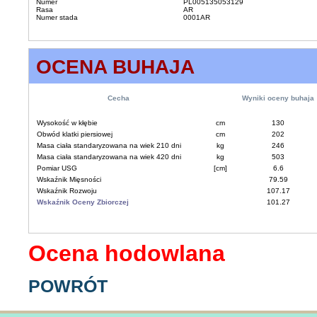
Numer
PL005135053129
Rasa
AR
Numer stada
0001AR
OCENA BUHAJA
Cecha
Wyniki oceny buhaja
Wysokość w kłębie
cm
130
Obwód klatki piersiowej
cm
202
Masa ciała standaryzowana na wiek 210 dni
kg
246
Masa ciała standaryzowana na wiek 420 dni
kg
503
Pomiar USG
[cm]
6.6
Wskaźnik Mięsności
79.59
Wskaźnik Rozwoju
107.17
Wskaźnik Oceny Zbiorczej
101.27
Ocena hodowlana
POWRÓT