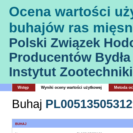
Ocena wartości uż
buhajów ras mięsn
Polski Związek Hod
Producentów Bydła
Instytut Zootechniki
Wstęp
Wyniki oceny wartości użytkowej
Metoda o
Buhaj
PL00513505312
BUHAJ