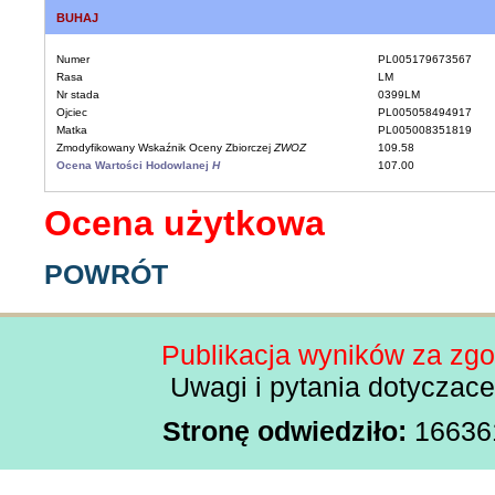
BUHAJ
Numer
PL005179673567
Rasa
LM
Nr stada
0399LM
Ojciec
PL005058494917
Matka
PL005008351819
Zmodyfikowany Wskaźnik Oceny Zbiorczej
ZWOZ
109.58
Ocena Wartości Hodowlanej
H
107.00
Ocena użytkowa
POWRÓT
Publikacja wyników za zg
Uwagi i pytania dotyczac
Stronę odwiedziło:
1663613